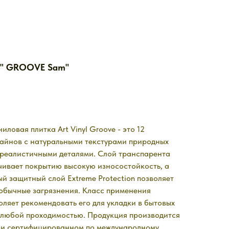
 " GROOVE Sam"
иловая плитка Art Vinyl Groove - это 12
зайнов с натуральными текстурами природных
 реалистичными деталями. Слой транспарента
чивает покрытию высокую износостойкость, а
й защитный слой Extreme Protection позволяет
 обычные загрязнения. Класс применения
оляет рекомендовать его для укладки в бытовых
 любой проходимостью. Продукция производится
ии сертифицированном по международному