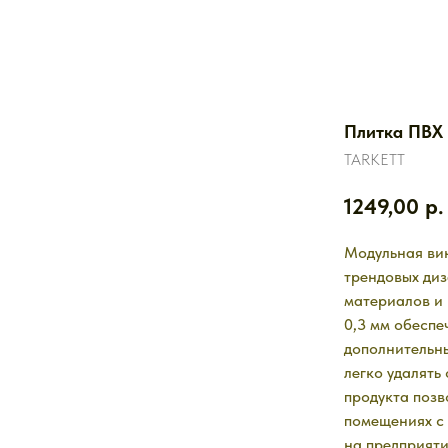
Плитка ПВХ
TARKETT
1249,00
р.
Модульная вин
трендовых ди
материалов и
0,3 мм обеспе
дополнительны
легко удалять
продукта позв
помещениях с
на предприят