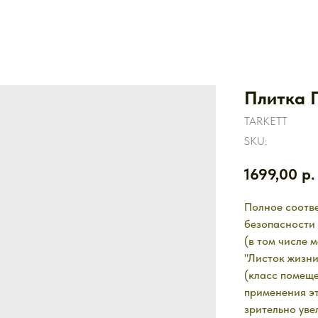
Плитка 
TARKETT
SKU:
1699,00
р.
Полное соотв
безопасности 
(в том числе
"Листок жизни
(класс помещ
применения эт
зрительно уве