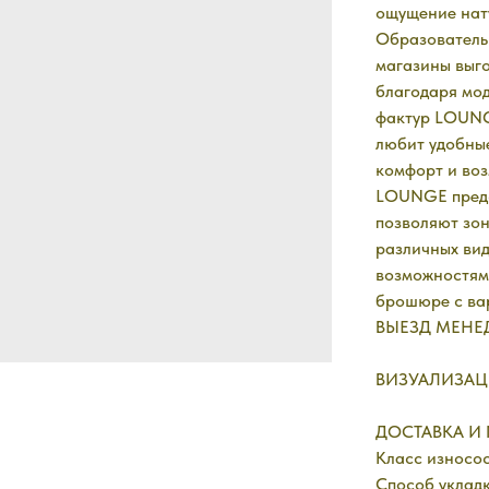
ощущение нат
Образовательн
магазины выг
благодаря мод
фактур LOUNGE
любит удобные
комфорт и воз
LOUNGE предс
позволяют зон
различных вид
возможностями
брошюре с ва
ВЫЕЗД МЕНЕД
ВИЗУАЛИЗАЦ
ДОСТАВКА И П
Класс износос
Способ укладк