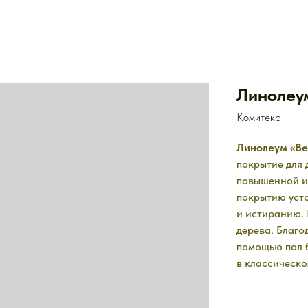
Линолеу
Комитекс
Линолеум «Ве
покрытие для
повышенной и
покрытию уст
и истиранию. 
дерева. Благо
помощью пол б
в классическо