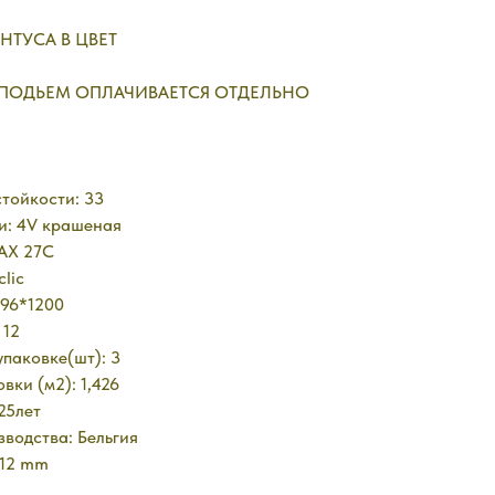
НТУСА В ЦВЕТ
 ПОДЬЕМ ОПЛАЧИВАЕТСЯ ОТДЕЛЬНО
тойкости: 33
и: 4V крашеная
MAX 27C
clic
396*1200
 12
упаковке(шт): 3
вки (м2): 1,426
25лет
водства: Бельгия
x12 mm