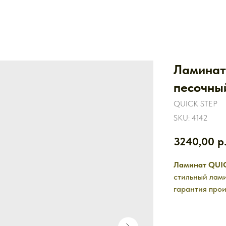
Ламинат 
песочны
QUICK STEP
SKU:
4142
3240,00
р
Ламинат QUI
стильный лам
гарантия прои